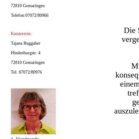
72810 Gomaringen
Telefon:07072/80966
Die 
Kassiererin:
verg
Tajana Ruggaber
Hindenburgstr. 4
72810 Gomaringen
Mu
Tel. 07072/80976
konseq
einem
tre
g
auszule